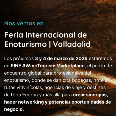
Saltar
al
contenido
Nos vemos en
Feria Internacional de
Enoturismo | Valladolid
Los próximos
3 y 4 de marzo de 2026
estaremos
en
FINE #WineTourism Marketplace
, el punto de
encuentro global para profesionales del
enoturismo, donde se dan cita bodegas, hoteles,
rutas vitivinícolas, agencias de viaje y destinos
de toda Europa y más allá para
crear sinergias,
hacer networking y potenciar oportunidades de
negocio.