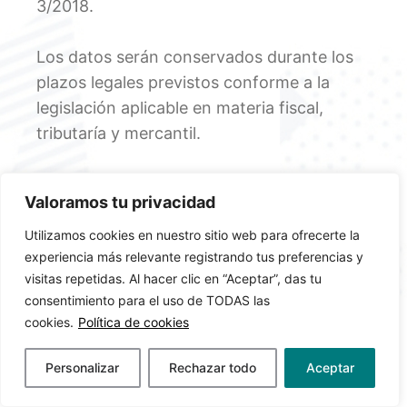
3/2018.
Los datos serán conservados durante los
plazos legales previstos conforme a la
legislación aplicable en materia fiscal,
tributaría y mercantil.
Ambas partes se dan por informadas de la
Valoramos tu privacidad
posibilidad de ejercitar sus derechos de
acceso, rectificación, supresión, y en algunos
Utilizamos cookies en nuestro sitio web para ofrecerte la
experiencia más relevante registrando tus preferencias y
casos, si corresponde, el derecho de
visitas repetidas. Al hacer clic en “Aceptar”, das tu
portabilidad y limitación del tratamiento. Para
consentimiento para el uso de TODAS las
el ejercicio de estos derechos podrán solicitar
cookies.
Política de cookies
a la otra parte los formularios
correspondientes, o descargarlos de
Personalizar
Rechazar todo
Aceptar
www.agpd.es. Así mismo, en caso de no estar