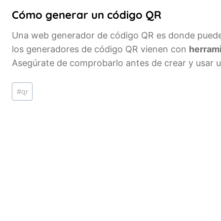
Cómo generar un código QR
Una web generador de código QR es donde puedes
los generadores de código QR vienen con
herrami
Asegúrate de comprobarlo antes de crear y usar 
Etiquetas
#
qr
de
la
entrada: