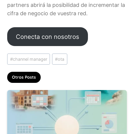
partners abrirá la posibilidad de incrementar la
cifra de negocio de vuestra red.
Conecta con nosotros
Etiquetas
#
channel manager
#
ota
de
la
Otros Posts
entrada: