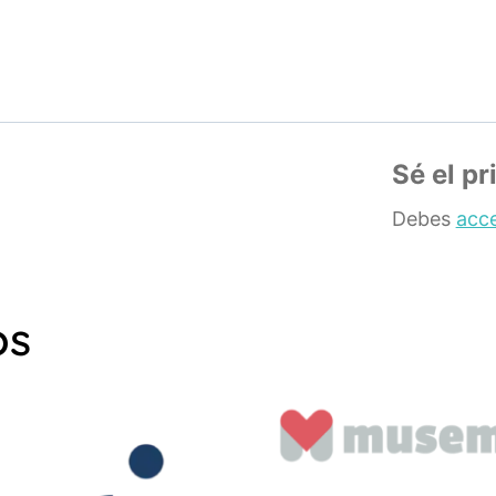
Sé el p
Debes
acc
os