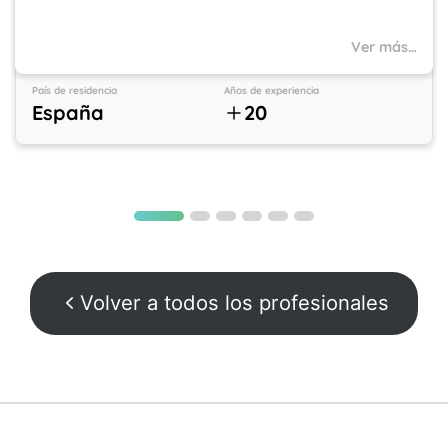
Ver más…
País de residencia
Años de experiencia
España
20
Volver a todos los profesionales