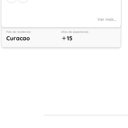
Ver más…
País de residencia
Años de experiencia
Curacao
15