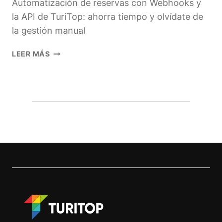
Automatización de reservas con Webhooks y
la API de TuriTop: ahorra tiempo y olvídate de
la gestión manual
DE
LEER MÁS
LA
GESTIÓN
MANUAL
A
LA
AUTOMATIZACIÓN
TOTAL:
CÓMO
LOS
WEBHOOKS
Y
LA
API
DE