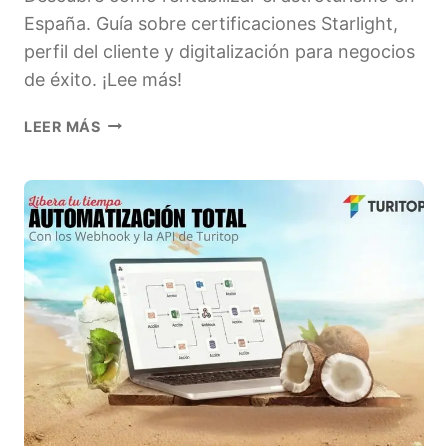
España. Guía sobre certificaciones Starlight,
perfil del cliente y digitalización para negocios
de éxito. ¡Lee más!
ASTROTURISMO
LEER MÁS
EN
ESPAÑA:
CÓMO
CREAR
UN
NEGOCIO
LUCRATIVO
BAJO
LAS
ESTRELLAS.