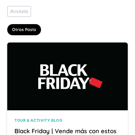
Etiquetas
#
civitatis
de
la
Otros Posts
entrada:
TOUR & ACTIVITY BLOG
Black Friday | Vende más con estos